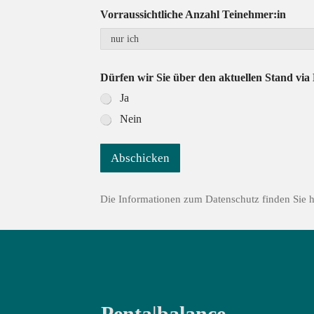
e
Vorraussichtliche Anzahl Teinehmer:in
n
d
e
n
S
Dürfen wir Sie über den aktuellen Stand via
i
Ja
e
Nein
Abschicken
Die Informationen zum Datenschutz finden Sie hi
Penta|balance