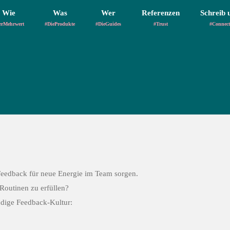
Wie
Was
Wer
Referenzen
Schreib 
erMehrwert
#DieProdukte
#DieGuides
#Trust
#Connect
Feedback für neue Energie im Team sorgen.
 Routinen zu erfüllen?
ndige Feedback-Kultur: