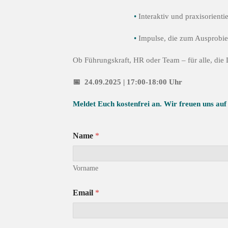
•
Interaktiv und praxisorientie
•
Impulse, die zum Ausprobie
Ob Führungskraft, HR oder Team – für alle, die 
📅 24.09.2025 | 17:00-18:00 Uhr
Meldet Euch kostenfrei an. Wir freuen uns auf
Name
*
Vorname
*
Email
*
L
a
u
f