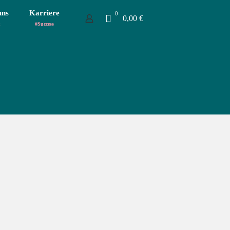
uns
Karriere
0
0,00 €
#Success