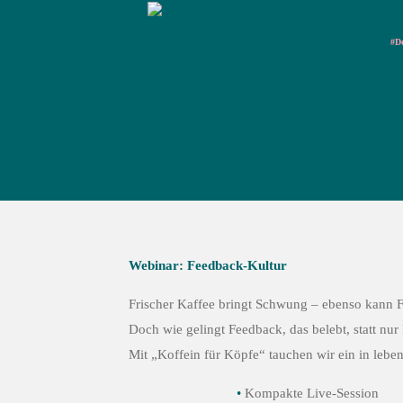
#D
Webinar: Feedback-Kultur
Frischer Kaffee bringt Schwung – ebenso kann 
Doch wie gelingt Feedback, das belebt, statt nur
Mit „Koffein für Köpfe“ tauchen wir ein in lebe
•
Kompakte Live-Session