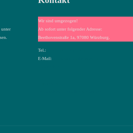
Wir sind umgezogen!
 unter
Ab sofort unter folgender Adresse:
sen.
Beethovenstraße 1a, 97080 Würzburg.
Tel.:
+49 (0)931 2607911-0
E-Mail:
info@pentabalance.com
Datenschutz
AGB
Impressum
Privatsphäre-Einstellungen ändern