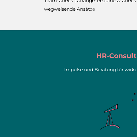
Team-Check | Change-Readiness-Check |
wegweisende Ansät
ze
HR-Consult
Impulse und Beratung für wirk