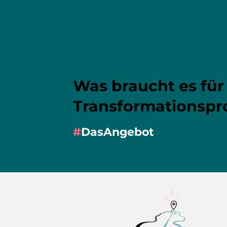
Was braucht es für
Transformations­pr
#
DasAngebot