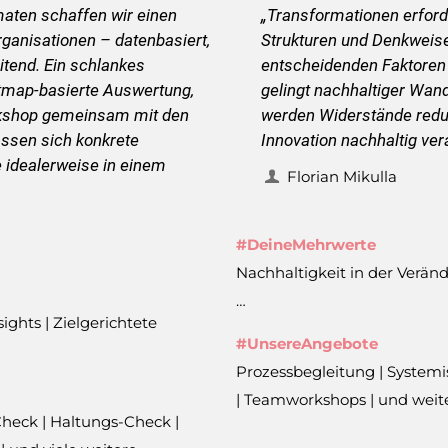
aten schaffen wir einen
„Transformationen erford
ganisationen – datenbasiert,
Strukturen und Denkweis
itend. Ein schlankes
entscheidenden Faktore
tmap-basierte Auswertung,
gelingt nachhaltiger Wan
rkshop gemeinsam mit den
werden Widerstände redu
lassen sich konkrete
Innovation nachhaltig ver
 idealerweise in einem
Florian Mikulla
#DeineMehrwerte
Nachhaltigkeit in der Veränd
…
ights | Zielgerichtete
#UnsereAngebote
Prozessbegleitung | System
| Teamworkshops | und weit
Check | Haltungs-Check |