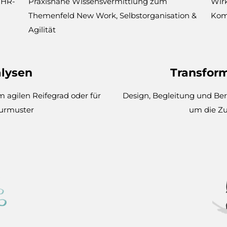
 HR-
Praxisnahe Wissensvermittlung zum
Wir
Themenfeld New Work, Selbstorganisation &
Kom
Agilität
lysen
Transfor
m agilen Reifeg
r
ad oder für
Design, Begleitung und Be
turmuster
um die Z