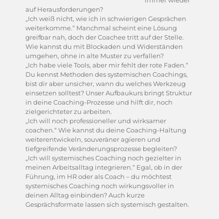
auf Herausforderungen?
„Ich weiß nicht, wie ich in schwierigen Gesprächen
weiterkomme.“ Manchmal scheint eine Lösung
greifbar nah, doch der Coachee tritt auf der Stelle.
Wie kannst du mit Blockaden und Widerständen
umgehen, ohne in alte Muster zu verfallen?
„Ich habe viele Tools, aber mir fehlt der rote Faden.“
Du kennst Methoden des systemischen Coachings,
bist dir aber unsicher, wann du welches Werkzeug
einsetzen solltest? Unser Aufbaukurs bringt Struktur
in deine Coaching-Prozesse und hilft dir, noch
zielgerichteter zu arbeiten.
„Ich will noch professioneller und wirksamer
coachen.“ Wie kannst du deine Coaching-Haltung
weiterentwickeln, souveräner agieren und
tiefgreifende Veränderungsprozesse begleiten?
„Ich will systemisches Coaching noch gezielter in
meinen Arbeitsalltag integrieren.“ Egal, ob in der
Führung, im HR oder als Coach – du möchtest
systemisches Coaching noch wirkungsvoller in
deinen Alltag einbinden? Auch kurze
Gesprächsformate lassen sich systemisch gestalten.