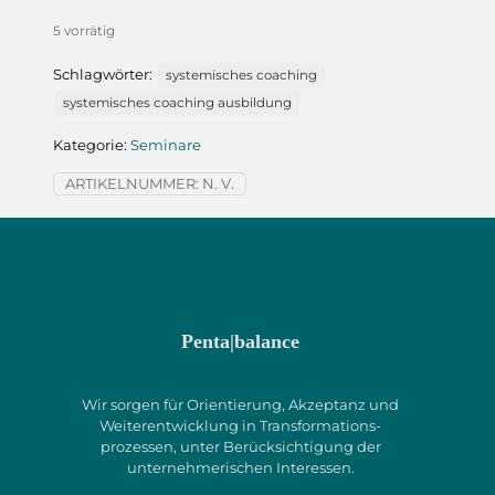
Advanced
Menge
5 vorrätig
Schlagwörter:
systemisches coaching
systemisches coaching ausbildung
Kategorie:
Seminare
ARTIKELNUMMER:
N. V.
Penta|balance
Wir sorgen für Orientierung, Akzeptanz und
Weiterentwicklung in Transformations­
prozessen, unter Berücksichtigung der
unternehmerischen Interessen.