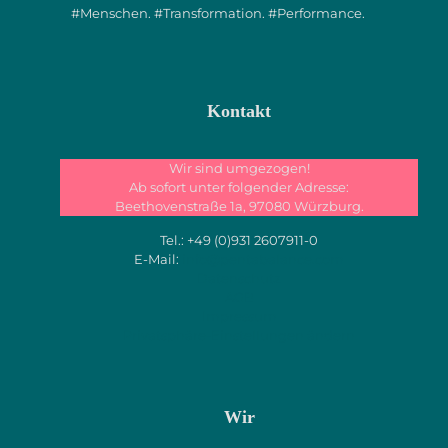
#Menschen. #Transformation. #Performance.
Kontakt
Wir sind umgezogen!
Ab sofort unter folgender Adresse:
Beethovenstraße 1a, 97080 Würzburg.
Tel.:
+49 (0)931 2607911-0
E-Mail:
info@pentabalance.com
Datenschutz
AGB
Impressum
Privatsphäre-Einstellungen ändern
Wir